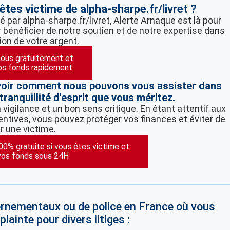
tes victime de alpha-sharpe.fr/livret ?
 par alpha-sharpe.fr/livret, Alerte Arnaque est là pour
 bénéficier de notre soutien et de notre expertise dans
ion de votre argent.
ous gratuitement et
os fonds rapidement
voir comment nous pouvons vous assister dans
tranquillité d'esprit que vous méritez.
vigilance et un bon sens critique. En étant attentif aux
ntives, vous pouvez protéger vos finances et éviter de
r une victime.
100% gratuite si vous êtes victime et
vos fonds sous 24H
vernementaux ou de police en France où vous
lainte pour divers litiges :