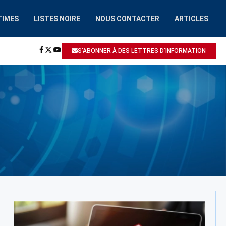
TIMES
LISTES NOIRE
NOUS CONTACTER
ARTICLES
HAAIROBOT.COM
A ÉTÉ SIGNALÉ: ESCROQUERIE / ARNAQUE
S'ABONNER À DES LETTRES D'INFORMATION