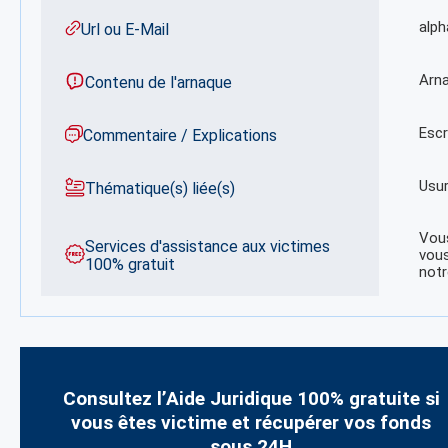
alph
Url ou E-Mail
Arna
Contenu de l'arnaque
Escr
Commentaire / Explications
Usur
Thématique(s) liée(s)
Vous
Services d'assistance aux victimes
vous
100% gratuit
notr
Consultez l’Aide Juridique 100% gratuite si
vous êtes victime et récupérer vos fonds
sous 24H