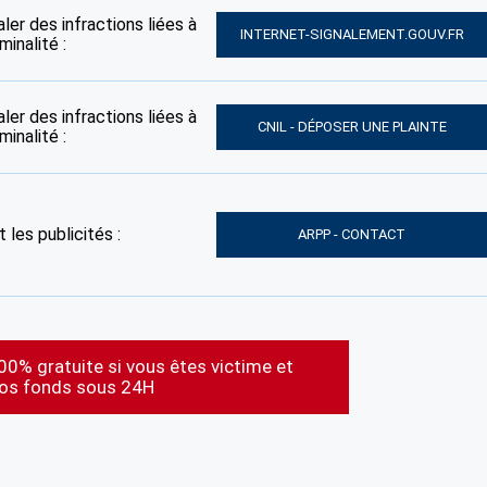
ler des infractions liées à
INTERNET-SIGNALEMENT.GOUV.FR
inalité :
ler des infractions liées à
CNIL - DÉPOSER UNE PLAINTE
inalité :
 les publicités :
ARPP - CONTACT
00% gratuite si vous êtes victime et
vos fonds sous 24H