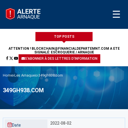
☰
TOP POSTS
ATTENTION !
BLOCKCHAIN@FINANCIALDEPARTEMNT.COM
A ÉTÉ
SIGNALÉ: ESCROQUERIE / ARNAQUE
S'ABONNER À DES LETTRES D'INFORMATION
Home
Les Arnaques
349gh938.com
349GH938.COM
2022-08-02
Date