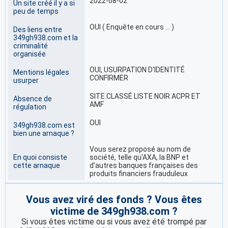
2022-08-02
Un site créé il y a si
peu de temps
OUI ( Enquête en cours … )
Des liens entre
349gh938.com et la
criminalité
organisée
OUI, USURPATION D'IDENTITÉ
Mentions légales
CONFIRMER
usurper
SITE CLASSÉ LISTE NOIR ACPR ET
Absence de
AMF
régulation
OUI
349gh938.com est
bien une arnaque ?
Vous serez proposé au nom de
En quoi consiste
société, telle qu'AXA, la BNP et
cette arnaque
d’autres banques françaises des
produits financiers frauduleux
Vous avez viré des fonds ? Vous êtes
victime de 349gh938.com ?
Si vous êtes victime ou si vous avez été trompé par