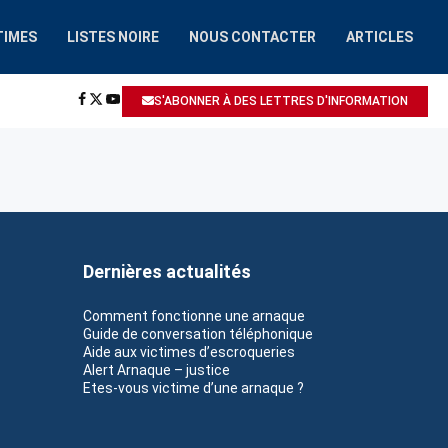
TIMES
LISTES NOIRE
NOUS CONTACTER
ARTICLES
HAAIROBOT.COM
A ÉTÉ SIGNALÉ: ESCROQUERIE / ARNAQUE
S'ABONNER À DES LETTRES D'INFORMATION
Dernières actualités
Comment fonctionne une arnaque
Guide de conversation téléphonique
Aide aux victimes d’escroqueries
Alert Arnaque – justice
Etes-vous victime d’une arnaque ?